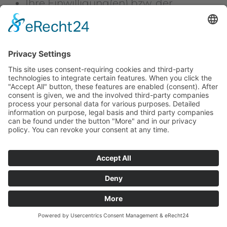
Ihre Einwilligung(en) bzw. der
Widerruf Ihrer Einwilligung(en)
Ihre IP-Adresse
Informationen über Ihren Browser
Informationen über Ihr Endgerät
Zeitpunkt Ihres Besuchs auf der
Website
Geolocation
Des Weiteren speichert Usercentrics ein
Cookie in Ihrem Browser, um Ihnen die
erteilten Einwilligungen bzw. deren Widerruf
zuordnen zu können. Die so erfassten Daten
werden gespeichert, bis Sie uns zur
Löschung auffordern, das Usercentrics-
Cookie selbst löschen oder der Zweck für die